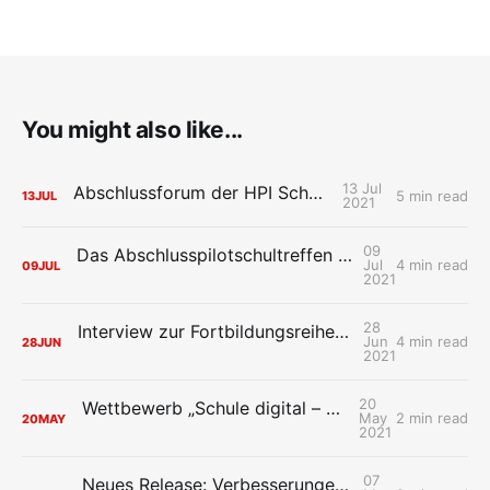
You might also like...
13 Jul
Abschlussforum der HPI Schul-Cloud
5 min read
13
JUL
2021
09
Das Abschlusspilotschultreffen der HPI Schul-Cloud: Wiedersehen macht Freude
Jul
4 min read
09
JUL
2021
28
Interview zur Fortbildungsreihe der HPI Schul-Cloud „Mit Design Thinking neue Ideen für die digitale Schule entwerfen“
Jun
4 min read
28
JUN
2021
20
Wettbewerb „Schule digital – so geht’s!“ startet
May
2 min read
20
MAY
2021
07
Neues Release: Verbesserungen im Verwaltungsbereich