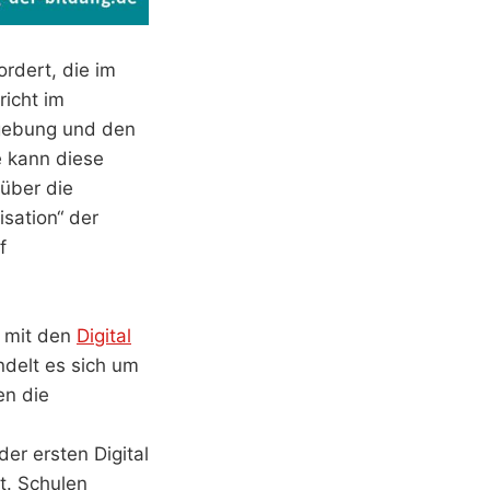
rdert, die im
richt im
mgebung und den
 kann diese
über die
isation“ der
f
e mit den
Digital
ndelt es sich um
en die
er ersten Digital
t. Schulen