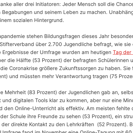
anke aller drei Initiatoren: Jeder Mensch soll die Chanc
n Begabungen und seinem Leben zu machen. Unabhängi
inem sozialen Hintergrund.
apandemie stehen Bildungsfragen dieses Jahr besonder
tifterverband über 2.700 Jugendliche befragt, wie sie 
ie Ergebnisse der Umfrage wurden am heutigen
Tag der 
Über die Hälfte (53 Prozent) der befragten Schülerinnen 
die Coronakrise größere Zukunftssorgen zu haben. Sie 
ent) und müssten mehr Verantwortung tragen (75 Prozen
 Mehrheit (83 Prozent) der Jugendlichen gab an, selbs
t und digitalen Tools klar zu kommen, aber nur eine Min
 den Online-Unterricht als effektiv. Am meisten fehlte
der Schule ihre Freunde zu sehen (53 Prozent), ein struk
der direkte Kontakt zu den Lehrkräften (52 Prozent). 
 Umfrage fand im November eine Online-Tagung mit 60 