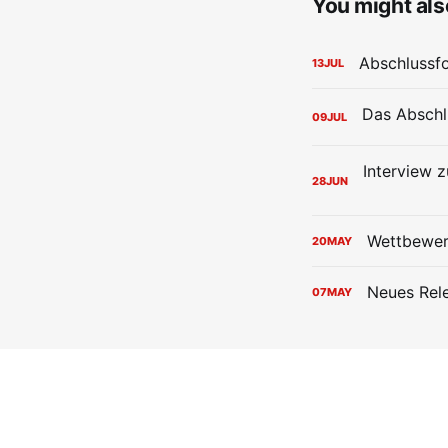
You might also
Abschlussf
13
JUL
09
JUL
28
JUN
Wettbewerb
20
MAY
Neues Rel
07
MAY