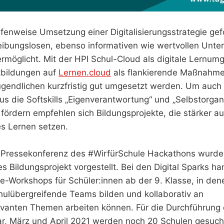
fenweise Umsetzung einer Digitalisierungsstrategie gefo
eibungslosen, ebenso informativen wie wertvollen Unter
rmöglicht. Mit der HPI Schul-Cloud als digitale Lernu
tbildungen auf
Lernen.cloud
als flankierende Maßnahme
gendlichen kurzfristig gut umgesetzt werden. Um auch 
us die Softskills „Eigenverantwortung“ und „Selbstorgan
 fördern empfehlen sich Bildungsprojekte, die stärker au
es Lernen setzen.
n Pressekonferenz des #WirfürSchule Hackathons wurd
s Bildungsprojekt vorgestellt. Bei den Digital Sparks ha
ne-Workshops für Schüler:innen ab der 9. Klasse, in den
hulübergreifende Teams bilden und kollaborativ an
evanten Themen arbeiten können. Für die Durchführung d
ar, März und April 2021 werden noch 20 Schulen gesuch