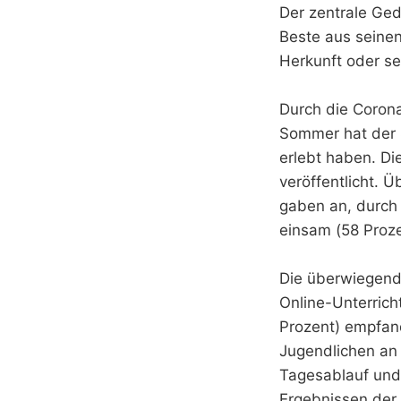
Der zentrale Ged
Beste aus seine
Herkunft oder se
Durch die Coron
Sommer hat der S
erlebt haben. D
veröffentlicht. 
gaben an, durch 
einsam (58 Proz
Die überwiegende
Online-Unterrich
Prozent) empfand
Jugendlichen an 
Tagesablauf und 
Ergebnissen der