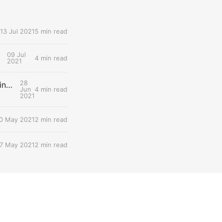
13 Jul 2021
5 min read
09 Jul
4 min read
2021
28
Interview zur Fortbildungsreihe der HPI Schul-Cloud „Mit Design Thinking neue Ideen für die digitale Schule entwerfen“
Jun
4 min read
2021
0 May 2021
2 min read
7 May 2021
2 min read