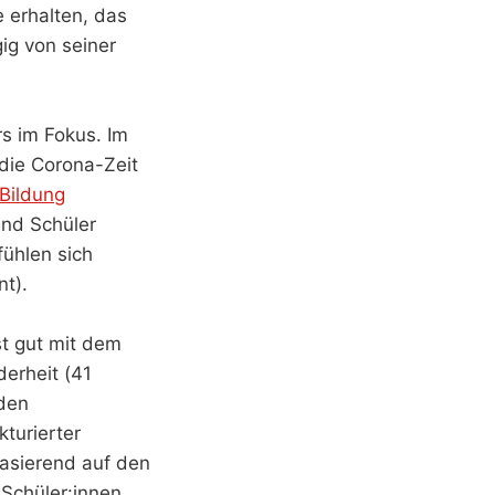
e erhalten, das
g von seiner
s im Fokus. Im
die Corona-Zeit
Bildung
und Schüler
fühlen sich
t).
t gut mit dem
derheit (41
 den
turierter
Basierend auf den
Schüler:innen