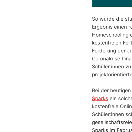
So wurde die stu
Ergebnis einen r
Homeschooling e
kostenfreien For
Forderung der Ju
Coronakrise hina
Schüler:innen zu
projektorientiert
Bei der heutige
Sparks
ein solche
kostenfreie Onli
Schüler:innen sc
gesellschaftsrel
Sparks im Febru