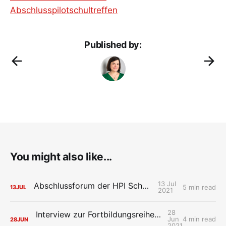
Abschlusspilotschultreffen
Published by:
You might also like...
13 Jul
Abschlussforum der HPI Schul-Cloud
5 min read
13
JUL
2021
28
Interview zur Fortbildungsreihe der HPI Schul-Cloud „Mit Design Thinking neue Ideen für die digitale Schule entwerfen“
Jun
4 min read
28
JUN
2021