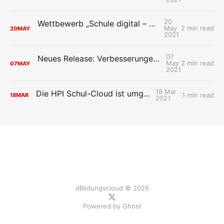
20
Wettbewerb „Schule digital – so geht’s!“ startet
May
2 min read
20
MAY
2021
07
Neues Release: Verbesserungen im Verwaltungsbereich
May
2 min read
07
MAY
2021
18 Mar
Die HPI Schul-Cloud ist umgezogen!
1 min read
18
MAR
2021
dBildungscloud © 2026
Powered by
Ghost