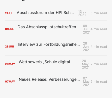
13 Jul
Abschlussforum der HPI Schul-Cloud
5 min read
13
JUL
2021
09
Das Abschlusspilotschultreffen der HPI Schul-Cloud: Wiedersehen macht Freude
Jul
4 min read
09
JUL
2021
28
Interview zur Fortbildungsreihe der HPI Schul-Cloud „Mit Design Thinking neue Ideen für die digitale Schule entwerfen“
Jun
4 min read
28
JUN
2021
20
Wettbewerb „Schule digital – so geht’s!“ startet
May
2 min read
20
MAY
2021
07
Neues Release: Verbesserungen im Verwaltungsbereich
May
2 min read
07
MAY
2021