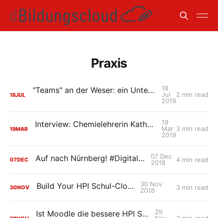
Praxis
18
"Teams" an der Weser: ein Unterrichtsbeispiel aus Niedersachsen
Jul
2 min read
18
JUL
2019
19
Interview: Chemielehrerin Katharina Riethmüller über digitale Schule
Mar
3 min read
19
MAR
2019
07 Dec
Auf nach Nürnberg! #DigitalGipfel18
4 min read
07
DEC
2018
30 Nov
Build Your HPI Schul-Cloud!
3 min read
30
NOV
2018
29
Ist Moodle die bessere HPI Schul-Cloud?