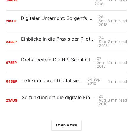
Nov
3 min read
29
NOV
2018
28
Digitaler Unterricht: So geht’s mit der HPI Schul-Cloud
Sep
3 min read
28
SEP
2018
24
Einblicke in die Praxis der Pilotschulen: Leininger Gymnasium Grünstadt II
Sep
7 min read
24
SEP
2018
07
Dreharbeiten: Die HPI Schul-Cloud im Einsatz
Sep
2 min read
07
SEP
2018
04 Sep
Inklusion durch Digitalisierung
4 min read
04
SEP
2018
23
So funktioniert die digitale Einverständniserklärung
Aug
3 min read
23
AUG
2018
LOAD MORE