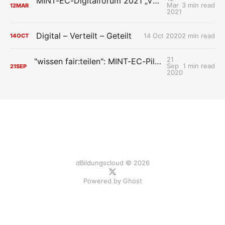
MINT-EC-Digitalforum 2021 „VUCA – meine digitale Zukunft und Ich“
Mar
3 min read
12
MAR
2021
Digital – Verteilt – Geteilt
14 Oct 2020
2 min read
14
OCT
21
"wissen fair:teilen": MINT-EC-Pilotschulen treffen sich zum digitalen Austausch
Sep
1 min read
21
SEP
2020
dBildungscloud © 2026
Powered by
Ghost