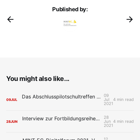
Published by:
You might also like...
09
Das Abschlusspilotschultreffen der HPI Schul-Cloud: Wiedersehen macht Freude
Jul
4 min read
09
JUL
2021
28
Interview zur Fortbildungsreihe der HPI Schul-Cloud „Mit Design Thinking neue Ideen für die digitale Schule entwerfen“
Jun
4 min read
28
JUN
2021
12