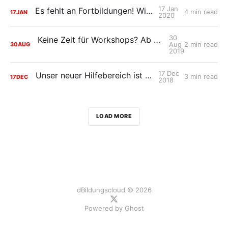
17 Jan
Es fehlt an Fortbildungen! Wir helfen.
4 min read
17
JAN
2020
30
Keine Zeit für Workshops? Ab zur Online-Fortbildung!
Aug
2 min read
30
AUG
2019
17 Dec
Unser neuer Hilfebereich ist ONLINE!
3 min read
17
DEC
2018
LOAD MORE
dBildungscloud © 2026
Powered by
Ghost