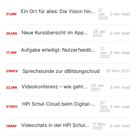
21
Ein Ort für alles: Die Vision hinter "Räumen"
Jan
2 min read
21
JAN
2025
28 Jan
Neue Kursübersicht im App-Design
2 min read
28
JAN
2022
17
Aufgabe erledigt: Nutzerfeedback umgesetzt (Release 27.0)
Jan
2 min read
17
JAN
2022
Sprechstunde zur dBildungscloud
25 Nov 2021
25
NOV
22 Jan
Videokonferenz – wie geht das?
3 min read
22
JAN
2021
07
HPI Schul-Cloud beim Digital-Gipfel 2020 – So gelingt Schule digital
Dec
3 min read
07
DEC
2020
11 May
Videochats in der HPI Schul-Cloud
5 min read
11
MAY
2020