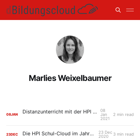
Marlies Weixelbaumer
08
Distanzunterricht mit der HPI Schul-Cloud
Jan
2 min read
08
JAN
2021
23 Dec
Die HPI Schul-Cloud im Jahresrückblick
3 min read
23
DEC
2020