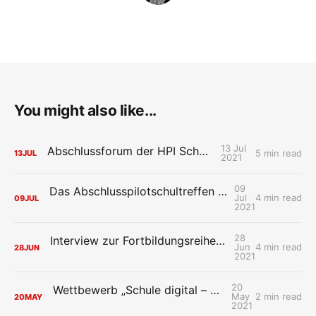
You might also like...
13 Jul
Abschlussforum der HPI Schul-Cloud
5 min read
13
JUL
2021
09
Das Abschlusspilotschultreffen der HPI Schul-Cloud: Wiedersehen macht Freude
Jul
4 min read
09
JUL
2021
28
Interview zur Fortbildungsreihe der HPI Schul-Cloud „Mit Design Thinking neue Ideen für die digitale Schule entwerfen“
Jun
4 min read
28
JUN
2021
20
Wettbewerb „Schule digital – so geht’s!“ startet
May
2 min read
20
MAY
2021