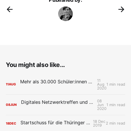
You might also like...
11
Mehr als 30.000 Schüler:innen starten mit der Schul-Cloud Brandenburg in das neue Schuljahr
Aug
1 min read
11
AUG
2020
08
Digitales Netzwerktreffen und erster Community Call der Schul-Cloud Brandenburg-Pilotschulen
Jun
1 min read
08
JUN
2020
18 Dec
Startschuss für die Thüringer Schulcloud
2 min read
18
DEC
2019