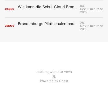
04
Wie kann die Schul-Cloud Brandenburg die Ausbildungsbedingungen an Oberstufenzentren verbessern?
Dec
3 min read
04
DEC
2019
26
Brandenburgs Pilotschulen bauen ihre Erfahrungen mit der Schul-Cloud Brandenburg aus
Nov
2 min read
26
NOV
2019
dBildungscloud © 2026
Powered by
Ghost