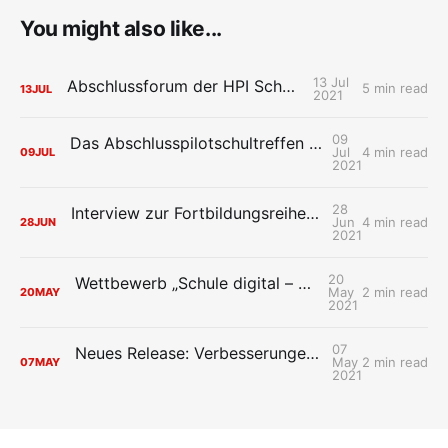
You might also like...
13 Jul
Abschlussforum der HPI Schul-Cloud
5 min read
13
JUL
2021
09
Das Abschlusspilotschultreffen der HPI Schul-Cloud: Wiedersehen macht Freude
Jul
4 min read
09
JUL
2021
28
Interview zur Fortbildungsreihe der HPI Schul-Cloud „Mit Design Thinking neue Ideen für die digitale Schule entwerfen“
Jun
4 min read
28
JUN
2021
20
Wettbewerb „Schule digital – so geht’s!“ startet
May
2 min read
20
MAY
2021
07
Neues Release: Verbesserungen im Verwaltungsbereich
May
2 min read
07
MAY
2021