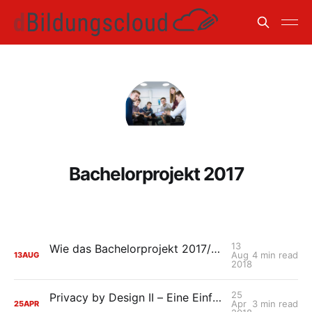
Bachelorprojekt 2017
13
Wie das Bachelorprojekt 2017/18 zur HPI Schul-Cloud beigetragen hat
Aug
4 min read
13
AUG
2018
25
Privacy by Design II – Eine Einführung in die Umsetzung des Datenschutzes in der HPI Schul-Cloud
Apr
3 min read
25
APR