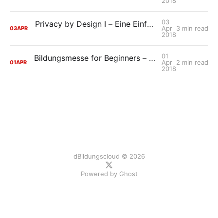
2018
03
Privacy by Design I – Eine Einführung in den Datenschutz der HPI Schul-Cloud
Apr
3 min read
03
APR
2018
01
Bildungsmesse for Beginners – Ein Rückblick des Bachelor-Teams auf die Didacta 2018
Apr
2 min read
01
APR
2018
dBildungscloud © 2026
Powered by
Ghost