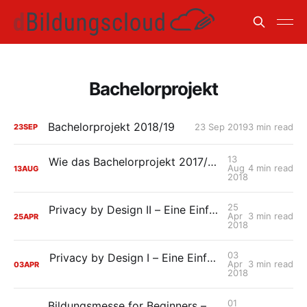
Bachelorprojekt
Bachelorprojekt 2018/19
23 Sep 2019
3 min read
23
SEP
13
Wie das Bachelorprojekt 2017/18 zur HPI Schul-Cloud beigetragen hat
Aug
4 min read
13
AUG
2018
25
Privacy by Design II – Eine Einführung in die Umsetzung des Datenschutzes in der HPI Schul-Cloud
Apr
3 min read
25
APR
2018
03
Privacy by Design I – Eine Einführung in den Datenschutz der HPI Schul-Cloud
Apr
3 min read
03
APR
2018
01
Bildungsmesse for Beginners – Ein Rückblick des Bachelor-Teams auf die Didacta 2018