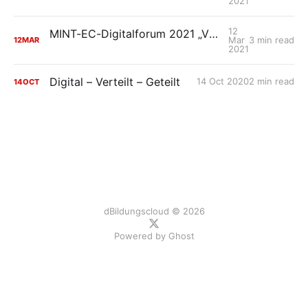
2021
12
MINT-EC-Digitalforum 2021 „VUCA – meine digitale Zukunft und Ich“
Mar
3 min read
12
MAR
2021
Digital – Verteilt – Geteilt
14 Oct 2020
2 min read
14
OCT
dBildungscloud © 2026
Powered by
Ghost