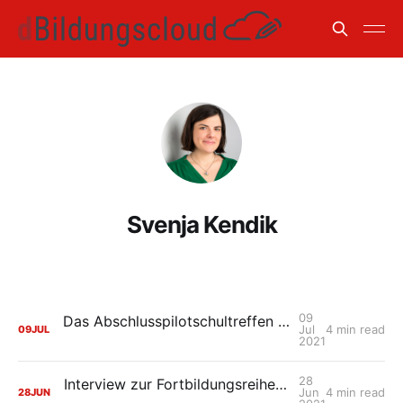
Svenja Kendik
09
Das Abschlusspilotschultreffen der HPI Schul-Cloud: Wiedersehen macht Freude
Jul
4 min read
09
JUL
2021
28
Interview zur Fortbildungsreihe der HPI Schul-Cloud „Mit Design Thinking neue Ideen für die digitale Schule entwerfen“
Jun
4 min read
28
JUN