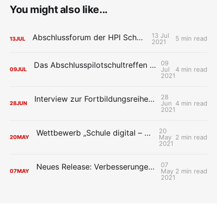
You might also like...
13 Jul
Abschlussforum der HPI Schul-Cloud
5 min read
13
JUL
2021
09
Das Abschlusspilotschultreffen der HPI Schul-Cloud: Wiedersehen macht Freude
Jul
4 min read
09
JUL
2021
28
Interview zur Fortbildungsreihe der HPI Schul-Cloud „Mit Design Thinking neue Ideen für die digitale Schule entwerfen“
Jun
4 min read
28
JUN
2021
20
Wettbewerb „Schule digital – so geht’s!“ startet
May
2 min read
20
MAY
2021
07
Neues Release: Verbesserungen im Verwaltungsbereich
May
2 min read
07
MAY
2021