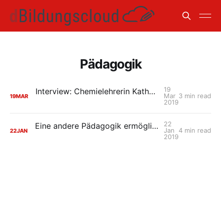
Pädagogik
19
Interview: Chemielehrerin Katharina Riethmüller über digitale Schule
Mar
3 min read
19
MAR
2019
22
Eine andere Pädagogik ermöglichen: zeitgemäßes Lernen mit der HPI Schul-Cloud
Jan
4 min read
22
JAN
2019