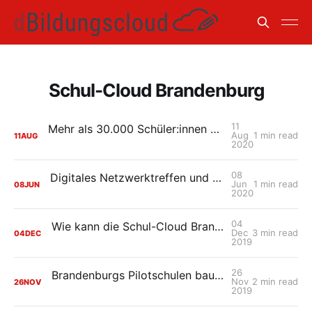
Schul-Cloud Brandenburg
11
Mehr als 30.000 Schüler:innen starten mit der Schul-Cloud Brandenburg in das neue Schuljahr
Aug
1 min read
11
AUG
2020
08
Digitales Netzwerktreffen und erster Community Call der Schul-Cloud Brandenburg-Pilotschulen
Jun
1 min read
08
JUN
2020
04
Wie kann die Schul-Cloud Brandenburg die Ausbildungsbedingungen an Oberstufenzentren verbessern?
Dec
3 min read
04
DEC
2019
26
Brandenburgs Pilotschulen bauen ihre Erfahrungen mit der Schul-Cloud Brandenburg aus
Nov
2 min read
26
NOV
2019