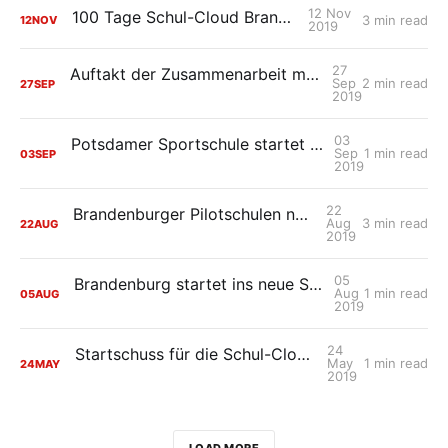
12 Nov
100 Tage Schul-Cloud Brandenburg
3 min read
12
NOV
2019
27
Auftakt der Zusammenarbeit mit den brandenburgischen Schulträgern
Sep
2 min read
27
SEP
2019
03
Potsdamer Sportschule startet Nutzung der Schul-Cloud Brandenburg
Sep
1 min read
03
SEP
2019
22
Brandenburger Pilotschulen nehmen Fahrt auf
Aug
3 min read
22
AUG
2019
05
Brandenburg startet ins neue Schuljahr: mit der Schul-Cloud Brandenburg
Aug
1 min read
05
AUG
2019
24
Startschuss für die Schul-Cloud Brandenburg
May
1 min read
24
MAY
2019
LOAD MORE