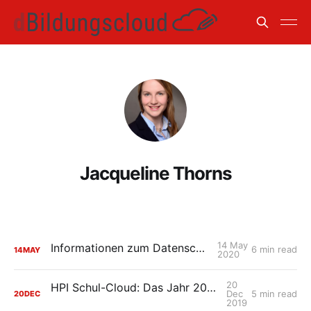
Jacqueline Thorns
14 May
Informationen zum Datenschutzvorfall
6 min read
14
MAY
2020
20
HPI Schul-Cloud: Das Jahr 2019 im Rückblick
Dec
5 min read
20
DEC
2019