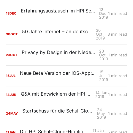
13
Erfahrungsaustausch im HPI Schul-Cloud Fachbeirat
Dec
1 min read
13
DEC
2019
30
50 Jahre Internet – an deutschen Schulen?
Oct
3 min read
30
OCT
2019
23
Privacy by Design in der Niedersächsischen Bildungscloud
Oct
1 min read
23
OCT
2019
15
Neue Beta Version der iOS-App: Abgaben mit Anhängen nun möglich
Jul
1 min read
15
JUL
2019
14 Jun
Q&A mit Entwicklern der HPI Schul-Cloud
1 min read
14
JUN
2019
24
Startschuss für die Schul-Cloud Brandenburg
May
1 min read
24
MAY
2019
11 Jan
Die HPI Schul-Cloud-Highlights 2018
5 min read
11
JAN