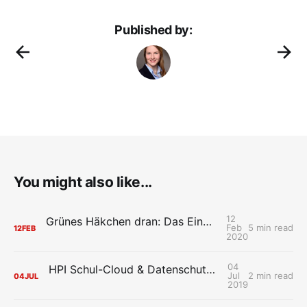
Published by:
You might also like...
12
Grünes Häkchen dran: Das Einwilligungskonzept der HPI Schul-Cloud erklärt ✅
Feb
5 min read
12
FEB
2020
04
HPI Schul-Cloud & Datenschutz: ein Alleinstellungsmerkmal
Jul
2 min read
04
JUL
2019