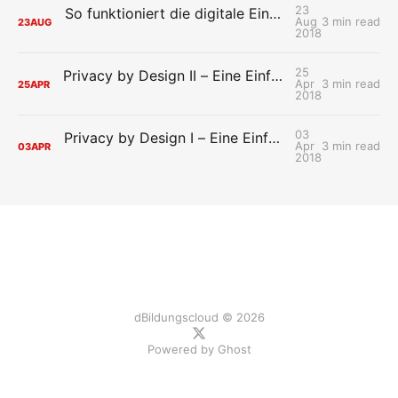
23
So funktioniert die digitale Einverständniserklärung
Aug
3 min read
23
AUG
2018
25
Privacy by Design II – Eine Einführung in die Umsetzung des Datenschutzes in der HPI Schul-Cloud
Apr
3 min read
25
APR
2018
03
Privacy by Design I – Eine Einführung in den Datenschutz der HPI Schul-Cloud
Apr
3 min read
03
APR
2018
dBildungscloud © 2026
Powered by
Ghost