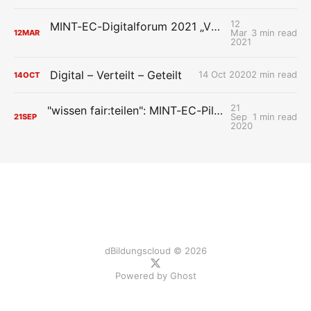
12
MINT-EC-Digitalforum 2021 „VUCA – meine digitale Zukunft und Ich“
Mar
3 min read
12
MAR
2021
Digital – Verteilt – Geteilt
14 Oct 2020
2 min read
14
OCT
21
"wissen fair:teilen": MINT-EC-Pilotschulen treffen sich zum digitalen Austausch
Sep
1 min read
21
SEP
2020
dBildungscloud © 2026
Powered by
Ghost