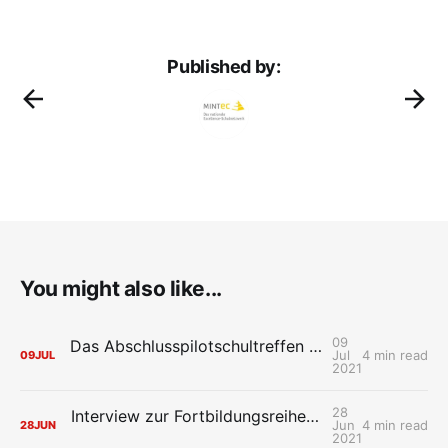
Published by:
You might also like...
09
Das Abschlusspilotschultreffen der HPI Schul-Cloud: Wiedersehen macht Freude
Jul
4 min read
09
JUL
2021
28
Interview zur Fortbildungsreihe der HPI Schul-Cloud „Mit Design Thinking neue Ideen für die digitale Schule entwerfen“
Jun
4 min read
28
JUN
2021