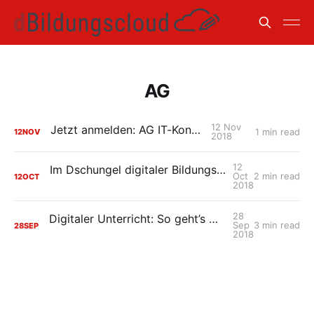
AG
12 Nov
Jetzt anmelden: AG IT-Konzepte
1 min read
12
NOV
2018
12
Im Dschungel digitaler Bildungsmaterialien - suchen, finden, nutzen?
Oct
2 min read
12
OCT
2018
28
Digitaler Unterricht: So geht’s mit der HPI Schul-Cloud
Sep
3 min read
28
SEP
2018