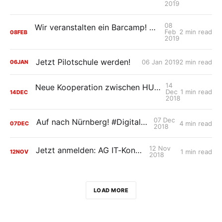
2019
08
Wir veranstalten ein Barcamp! Aber was ist das eigentlich?
Feb
2 min read
08
FEB
2019
Jetzt Pilotschule werden!
06 Jan 2019
2 min read
06
JAN
14
Neue Kooperation zwischen HU Berlin und HPI: Fortbildungsreihe zum Unterrichten und Arbeiten mit digitalen Medien
Dec
1 min read
14
DEC
2018
07 Dec
Auf nach Nürnberg! #DigitalGipfel18
4 min read
07
DEC
2018
12 Nov
Jetzt anmelden: AG IT-Konzepte
1 min read
12
NOV
2018
LOAD MORE