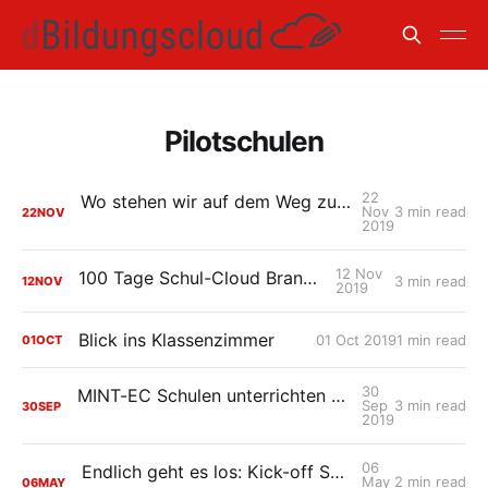
Pilotschulen
22
Wo stehen wir auf dem Weg zum digitalgestützten Unterricht? Ein Wegweiser für Schulen
Nov
3 min read
22
NOV
2019
12 Nov
100 Tage Schul-Cloud Brandenburg
3 min read
12
NOV
2019
Blick ins Klassenzimmer
01 Oct 2019
1 min read
01
OCT
30
MINT-EC Schulen unterrichten und arbeiten mit digitalen Medien
Sep
3 min read
30
SEP
2019
06
Endlich geht es los: Kick-off Schul-Cloud Brandenburg
May
2 min read
06
MAY