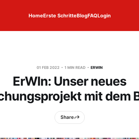
Home
Erste Schritte
Blog
FAQ
Login
01 FEB 2022
1 MIN READ
ERWIN
ErWIn: Unser neues
chungsprojekt mit dem
Share