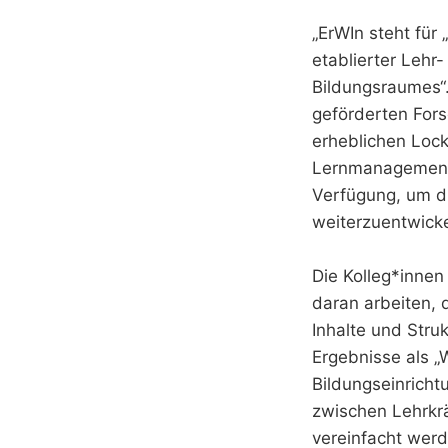
„ErWIn steht für 
etablierter Leh
Bildungsraumes“
geförderten For
erheblichen Lock
Lernmanagement-
Verfügung, um d
weiterzuentwicke
Die Kolleg*innen
daran arbeiten,
Inhalte und Stru
Ergebnisse als „
Bildungseinricht
zwischen Lehrkrä
vereinfacht werd