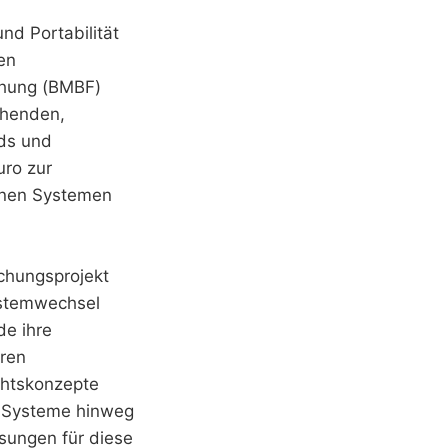
nd Portabilität
en
chung (BMBF)
ehenden,
uds und
ro zur
enen Systemen
schungsprojekt
ystemwechsel
de ihre
eren
chtskonzepte
e Systeme hinweg
ösungen für diese