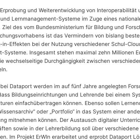
„Erprobung und Weiterentwicklung von Interoperabilität u
r- und Lernmanagement-Systeme im Zuge eines national
. Ziel des vom Bundesministerium für Bildung und Fors
schungsvorhabens ist das Vermindern von bislang best
-in-Effekten bei der Nutzung verschiedener Schul-Clo
Systeme. Insgesamt stehen maximal zehn Millionen Eu
ie wechselseitige Durchgängigkeit zwischen verschied
ln.
 bei Dataport werden im auf fünf Jahre angelegten For
 dass Bildungseinrichtungen und Lehrende bei einem S
kturen einfachübertragen können. Ebenso sollen Lernen
Wissensarchiv“ oder „Portfolio“ in das System einer and
ung mitnehmen können. Der Austausch digitaler Unterri
ften sowie in der Lehrerbildung soll über verschieden
en. Im Projekt ErWIn erarbeitet und erprobt Dataport L