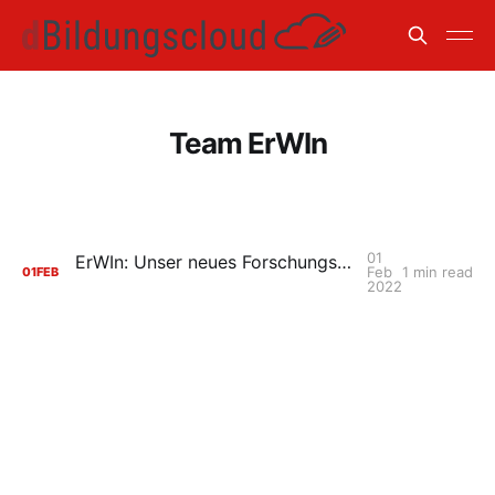
Team ErWIn
01
ErWIn: Unser neues Forschungsprojekt mit dem BMBF
Feb
1 min read
01
FEB
2022