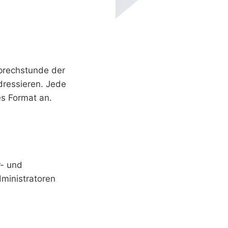
prechstunde der
dressieren. Jede
es Format an.
r- und
dministratoren