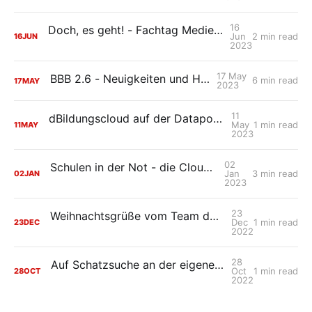
16
Doch, es geht! - Fachtag Medienbildung in Thüringen setzt Impulse für Veränderung im Schulwesen
Jun
2 min read
16
JUN
2023
17 May
BBB 2.6 - Neuigkeiten und Highlights!
6 min read
17
MAY
2023
11
dBildungscloud auf der Dataport-Hausmesse in Hamburg
May
1 min read
11
MAY
2023
02
Schulen in der Not - die Cloud kann helfen!
Jan
3 min read
02
JAN
2023
23
Weihnachtsgrüße vom Team der dBildungscloud 🎄
Dec
1 min read
23
DEC
2022
28
Auf Schatzsuche an der eigenen Schule: Schulinterne Lehrerfortbildung
Oct
1 min read
28
OCT
2022