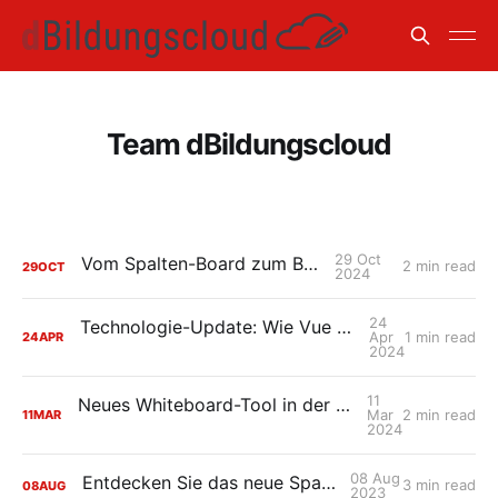
Team dBildungscloud
29 Oct
Vom Spalten-Board zum Bereich
2 min read
29
OCT
2024
24
Technologie-Update: Wie Vue 3 unsere Cloud verbessert
Apr
1 min read
24
APR
2024
11
Neues Whiteboard-Tool in der dBildungscloud: tldraw jetzt ausprobieren 💪
Mar
2 min read
11
MAR
2024
08 Aug
Entdecken Sie das neue Spalten-Board!
3 min read
08
AUG
2023