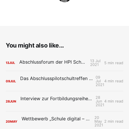
You might also like...
13 Jul
Abschlussforum der HPI Schul-Cloud
5 min read
13
JUL
2021
09
Das Abschlusspilotschultreffen der HPI Schul-Cloud: Wiedersehen macht Freude
Jul
4 min read
09
JUL
2021
28
Interview zur Fortbildungsreihe der HPI Schul-Cloud „Mit Design Thinking neue Ideen für die digitale Schule entwerfen“
Jun
4 min read
28
JUN
2021
20
Wettbewerb „Schule digital – so geht’s!“ startet
May
2 min read
20
MAY
2021