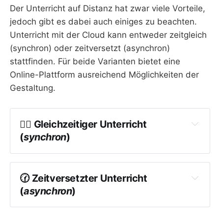
Der Unterricht auf Distanz hat zwar viele Vorteile,
jedoch gibt es dabei auch einiges zu beachten.
Unterricht mit der Cloud kann entweder zeitgleich
(synchron) oder zeitversetzt (asynchron)
stattfinden. Für beide Varianten bietet eine
Online-Plattform ausreichend Möglichkeiten der
Gestaltung.
👯‍♂️ Gleichzeitiger Unterricht 
(
synchron
)
Beispiele: Synchrone Zusammenarbeit im Kurs; 
Gruppenarbeit in Schülergruppen; Arbeit in 
Teams mit Chatnutzung; Videokonferenzen etc.
🕜 Zeitversetzter Unterricht 
(
asynchron
)
Vorteile
Beispiel: Unterrichtsmaterialien in Kursen 
der persönliche und direkte Kontakt zu den 
anlegen; Dateien hinterlegen und austauschen; 