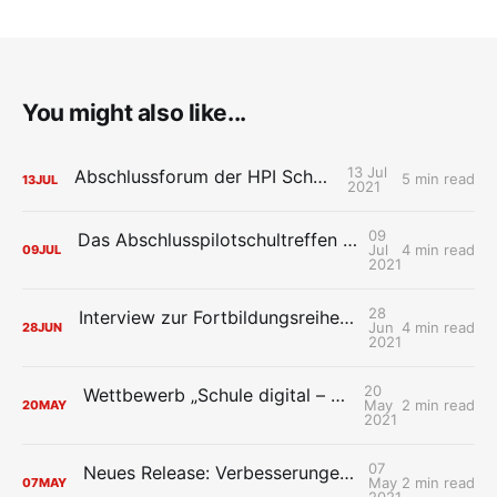
You might also like...
13 Jul
Abschlussforum der HPI Schul-Cloud
5 min read
13
JUL
2021
09
Das Abschlusspilotschultreffen der HPI Schul-Cloud: Wiedersehen macht Freude
Jul
4 min read
09
JUL
2021
28
Interview zur Fortbildungsreihe der HPI Schul-Cloud „Mit Design Thinking neue Ideen für die digitale Schule entwerfen“
Jun
4 min read
28
JUN
2021
20
Wettbewerb „Schule digital – so geht’s!“ startet
May
2 min read
20
MAY
2021
07
Neues Release: Verbesserungen im Verwaltungsbereich
May
2 min read
07
MAY
2021