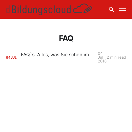
FAQ
04
FAQ`s: Alles, was Sie schon immer zur HPI Schul-Cloud wissen wollten...
Jul
2 min read
04
JUL
2018