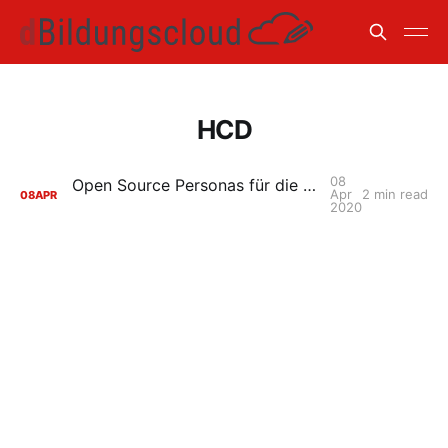
HCD
08
Open Source Personas für die Gestaltung von digitalen Lernplattformen
Apr
2 min read
08
APR
2020