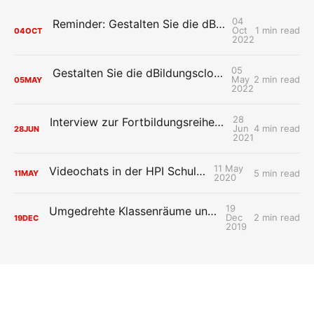
04
Reminder: Gestalten Sie die dBildungscloud mit!
Oct
1 min read
04
OCT
2022
05
Gestalten Sie die dBildungscloud gemeinsam mit uns
May
2 min read
05
MAY
2022
28
Interview zur Fortbildungsreihe der HPI Schul-Cloud „Mit Design Thinking neue Ideen für die digitale Schule entwerfen“
Jun
4 min read
28
JUN
2021
11 May
Videochats in der HPI Schul-Cloud
5 min read
11
MAY
2020
19
Umgedrehte Klassenräume und Legosteine
Dec
2 min read
19
DEC
2019