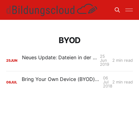
BYOD
25
Neues Update: Dateien in der Android-App
Jun
2 min read
25
JUN
2019
06
Bring Your Own Device (BYOD): Nutzung schülereigener* Geräte im Schulalltag
Jul
2 min read
06
JUL
2018