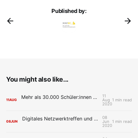
Published by:
You might also like...
11
Mehr als 30.000 Schüler:innen starten mit der Schul-Cloud Brandenburg in das neue Schuljahr
Aug
1 min read
11
AUG
2020
08
Digitales Netzwerktreffen und erster Community Call der Schul-Cloud Brandenburg-Pilotschulen
Jun
1 min read
08
JUN
2020