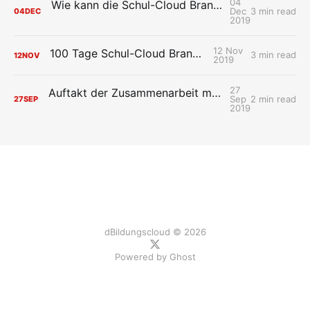
04
Wie kann die Schul-Cloud Brandenburg die Ausbildungsbedingungen an Oberstufenzentren verbessern?
Dec
3 min read
04
DEC
2019
12 Nov
100 Tage Schul-Cloud Brandenburg
3 min read
12
NOV
2019
27
Auftakt der Zusammenarbeit mit den brandenburgischen Schulträgern
Sep
2 min read
27
SEP
2019
dBildungscloud © 2026
Powered by
Ghost