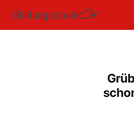
Grüb
schon