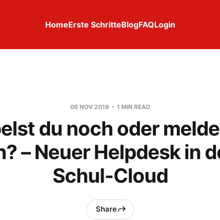
Home
Erste Schritte
Blog
FAQ
Login
06 NOV 2019
1 MIN READ
elst du noch oder melde
? – Neuer Helpdesk in d
Schul-Cloud
Share