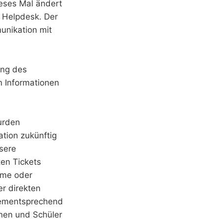
ieses Mal ändert
r Helpdesk. Der
unikation mit
ung des
n Informationen
urden
tion zukünftig
sere
en Tickets
eme oder
r direkten
 dementsprechend
nnen und Schüler