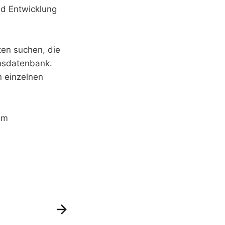
nd Entwicklung
en suchen, die
ensdatenbank.
n einzelnen
um