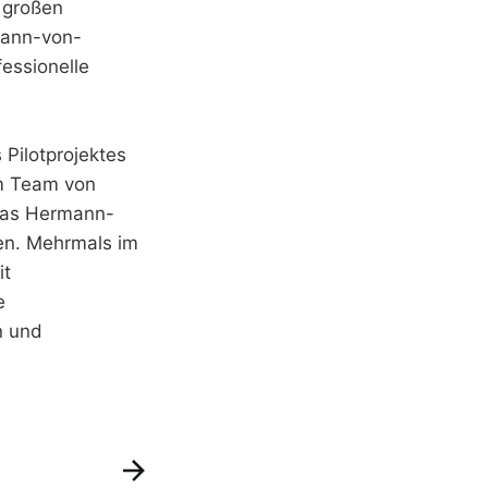
n großen
rmann-von-
essionelle
Pilotprojektes
em Team von
 das Hermann-
en. Mehrmals im
it
e
n und