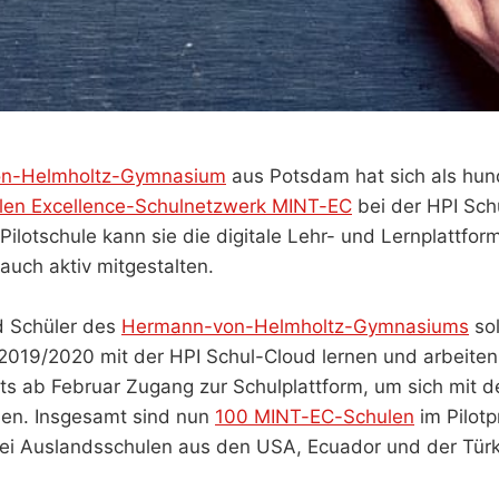
n-Helmholtz-Gymnasium
aus Potsdam hat sich als hun
alen Excellence-Schulnetzwerk MINT-EC
bei der HPI Sch
ilotschule kann sie die digitale Lehr- und Lernplattform
auch aktiv mitgestalten.
d Schüler des
Hermann-von-Helmholtz-Gymnasiums
sol
2019/2020 mit der HPI Schul-Cloud lernen und arbeiten
s ab Februar Zugang zur Schulplattform, um sich mit d
hen. Insgesamt sind nun
100 MINT-EC-Schulen
im Pilotp
rei Auslandsschulen aus den USA, Ecuador und der Türk