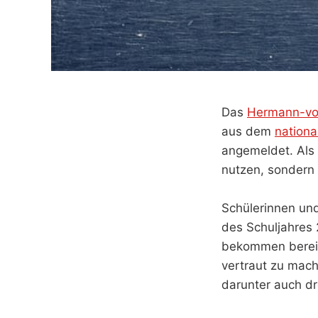
Das
Hermann-vo
aus dem
nation
angemeldet. Als P
nutzen, sondern 
Schülerinnen un
des Schuljahres 
bekommen bereit
vertraut zu mac
darunter auch d