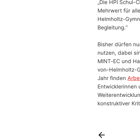
„Die HPI Schul-C
Mehrwert für all
Helmholtz-Gymnas
Begleitung.“
Bisher dürfen n
nutzen, dabei s
MINT-EC und Hass
von-Helmholtz-G
Jahr finden
Arbe
Entwicklerinnen 
Weiterentwicklun
konstruktiver Krit