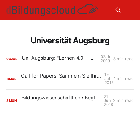
Universität Augsburg
03 Jul
Uni Augsburg: "Lernen 4.0" - ein Resümee
3 min read
03
JUL
2019
19
Call for Papers: Sammeln Sie Ihre Best-Practice-Beispiele mit der HPI Schul-Cloud
Jul
1 min read
19
JUL
2018
21
Bildungswissenschaftliche Begleitung in der Rollout-Phase: Uni Augsburg ist wieder dabei mit „Lernen 4.0 – Von der Theorie in die Praxis“
Jun
2 min read
21
JUN
2018