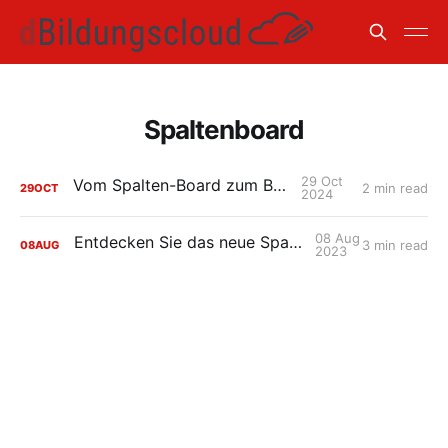
Spaltenboard
29 Oct
Vom Spalten-Board zum Bereich
2 min read
29
OCT
2024
08 Aug
Entdecken Sie das neue Spalten-Board!
3 min read
08
AUG
2023