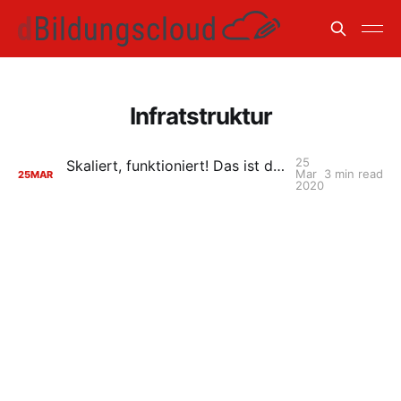
Infratstruktur
25
Skaliert, funktioniert! Das ist die neue Infrastruktur der HPI Schul-Cloud
Mar
3 min read
25
MAR
2020