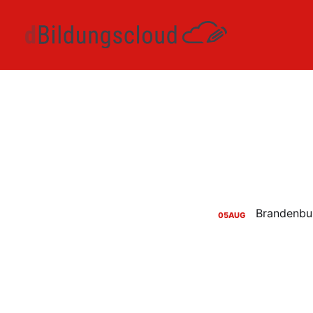
05
AUG