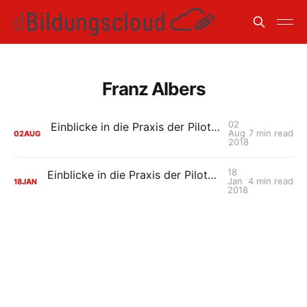
Franz Albers
02
Einblicke in die Praxis der Pilotschulen: Gymnasium Marianum Meppen II
Aug
7 min read
02
AUG
2018
18
Einblicke in die Praxis der Pilotschulen: Gymnasium Marianum in Meppen
Jan
4 min read
18
JAN
2018