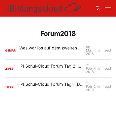
Forum2018
08
Was war los auf dem zweiten HPI Schul-Cloud-Forum?
Mar
4 min read
08
MAR
2018
21
HPI Schul-Cloud Forum Tag 2: MINT-EC Schulen & der Einsatz digitaler Medien im Unterricht
Feb
4 min read
21
FEB
2018
15
HPI Schul-Cloud Forum Tag 1: Digitalisierung in der schulischen Bildung
Feb
2 min read
15
FEB
2018