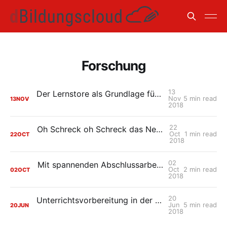
Forschung
13
Der Lernstore als Grundlage für zukünftige Entwicklungen
Nov
5 min read
13
NOV
2018
22
Oh Schreck oh Schreck das Netz ist weg - und keiner hat es bemerkt
Oct
1 min read
22
OCT
2018
02
Mit spannenden Abschlussarbeiten und Studierendenprojekten ins neue Semester
Oct
2 min read
02
OCT
2018
20
Unterrichtsvorbereitung in der HPI Schul-Cloud neu gedacht
Jun
5 min read
20
JUN
2018