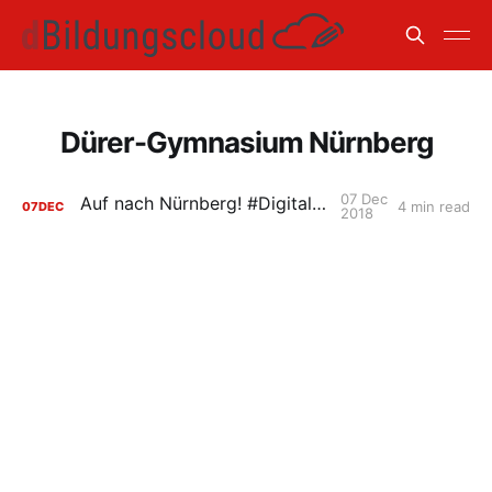
Dürer-Gymnasium Nürnberg
07 Dec
Auf nach Nürnberg! #DigitalGipfel18
4 min read
07
DEC
2018