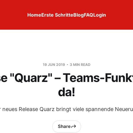
Home
Erste Schritte
Blog
FAQ
Login
19 JUN 2019
3 MIN READ
e "Quarz" – Teams-Funkt
da!
 neues Release Quarz bringt viele spannende Neuer
Share