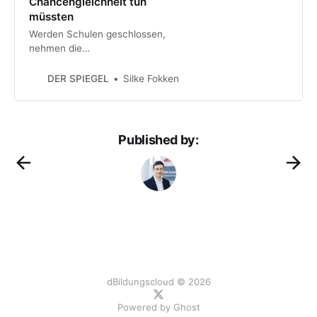
Chancengleichheit tun
müssten
Werden Schulen geschlossen,
nehmen die
Bildungsungerechtigkeiten weiter
zu, warnt eine Expertenkommission
DER SPIEGEL
Silke Fokken
– und schlägt kurzfristig
umsetzbare Gegenmaßnahmen vor.
Published by:
dBildungscloud © 2026
Powered by
Ghost