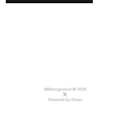
dBildungscloud © 2026
Powered by
Ghost